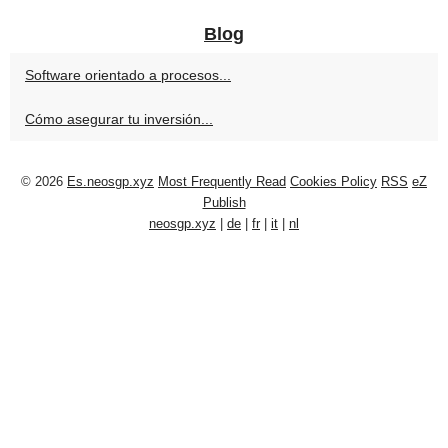
Blog
Software orientado a procesos...
Cómo asegurar tu inversión...
© 2026
Es.neosgp.xyz
Most Frequently Read
Cookies Policy
RSS
eZ
Publish
neosgp.xyz
|
de
|
fr
|
it
|
nl